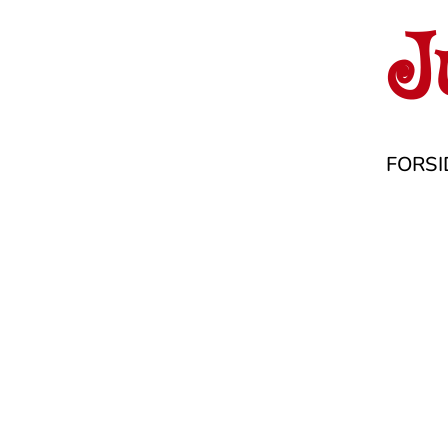
J
FORSI